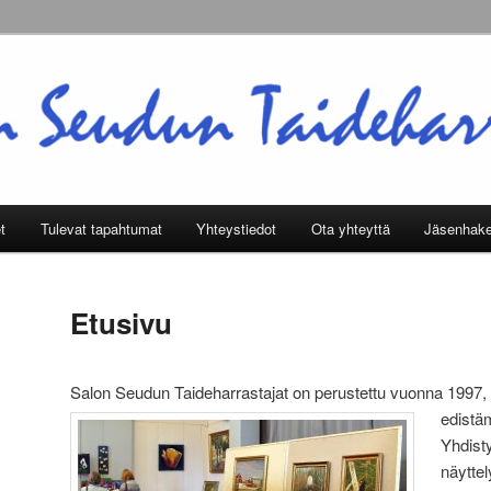
rrastajien toimintaa
ideharrastajat ry
t
Tulevat tapahtumat
Yhteystiedot
Ota yhteyttä
Jäsenhak
Etusivu
Salon Seudun Taideharrastajat on perustettu vuonna 1997, t
edistä
Yhdisty
näyttel