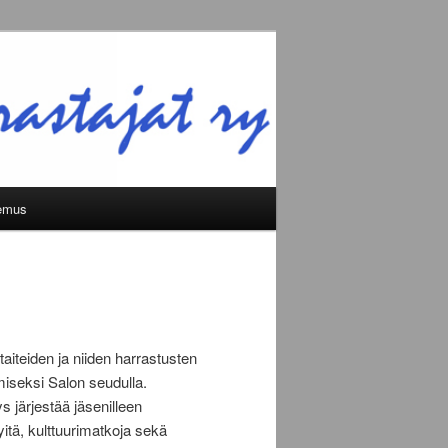
emus
aiteiden ja niiden harrastusten
miseksi Salon seudulla.
s järjestää jäsenilleen
yitä, kulttuurimatkoja sekä