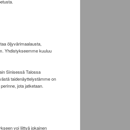
etusta.
taa öljyvärimaalausta,
tä ym. Yhdistykseemme kuuluu
tain Sinisessä Talossa
ävästä taidenäyttelystämme on
ut perinne, jota jatketaan.
kseen voi liittyä jokainen