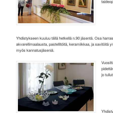
taideop
Yhdistykseen kuuluu tällä hetkellä n.90 jäsentä. Osa harras
akvarellimaalausta, pastellitöitä, keramiikkaa, ja savitöi
myös kannatusjäseniä.
Vuosit
pidett
jo tull
Yhdisty