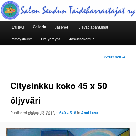
Edistää paikallista,salo, taideharrastajien toimintaa
Salonseuduntaideharrastajat ry
Päävalikko
Galleria
Etusivu
Jäsenet
Tulevat tapahtumat
Siirry
Yhteystiedot
Ota yhteyttä
Jäsenhakemus
sisältöön
Kuvien
Seuraava →
selaus
Citysinkku koko 45 x 50
öljyväri
Published
elokuu 13, 2018
at
640 × 518
in
Anni Lusa