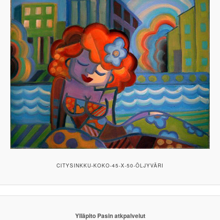
CITYSINKKU-KOKO-45-X-50-ÖLJYVÄRI
Ylläpito Pasin atkpalvelut